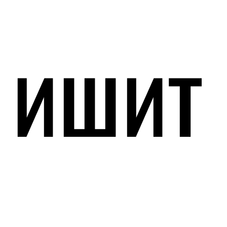
ишит
ишит