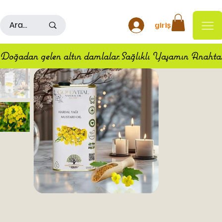
500TL ÜSTÜ ALIŞ VERİŞLERDE KARGO ÜCRETSİZDİR
giriş
Doğadan gelen altın damlalar.Sağlıklı Yaşamın Anahta