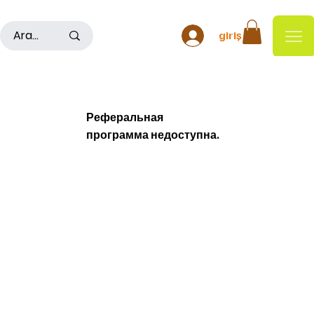
500TL ÜSTÜ ALIŞ VERİŞLERDE KARGO ÜCRETSİZDİR
giriş
Реферальная
программа недоступна.