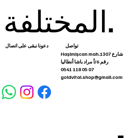
المختلفة.
دعونا نبقى على اتصال
تواصل
Haşimişcan mah.1307 شارع
رقم 6/أ مراد باشا أنطاليا
0541 118 05 07
goldvital.shop@gmail.com