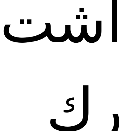
اشت
رك 