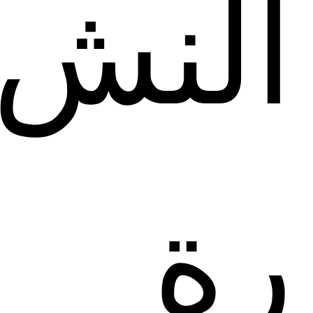
النش
رة 