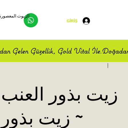
الزيوت المعصورة 
GİRİŞ
an Gelen Güzellik, Gold Vital İle.
التالي
السابق
زيت بذور العنب
~ زيت بذور