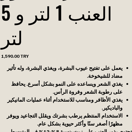
العنب 1 لتر و 5
لتر
السعر
‏1,590.00 TRY
يعمل على تفتيح عيوب البشرة، ويغذي البشرة، وله تأثير
مضاد للشيخوخة.
يغذي الشعر ويساعده على النمو بشكل أسرع. يحافظ
على رطوبة الشعر وفروة الرأس.
يغذي الأظافر ومناسب للاستخدام أثناء عمليات المانيكير
والباديكير.
الاستخدام المنتظم يرطب بشرتك ويقلل التجاعيد ويوفر
مظهرًا أصغر سنًا وأكثر حيوية بشكل عام.
تحتوي بذور العنب على زيت بنسبة 8%-12% في المتوسط.