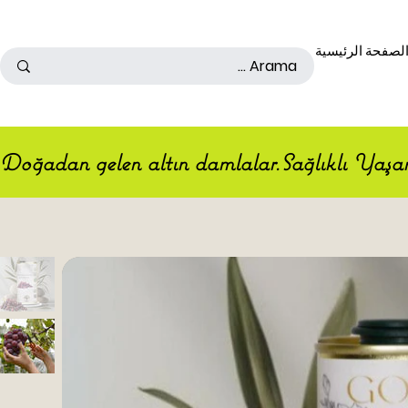
500TL ÜSTÜ ALIŞ VERİŞLERDE KARGO ÜCRETSİZDİR
لصفحة الرئيسية
Doğadan gelen altın damlalar.Sağlıklı Yaş